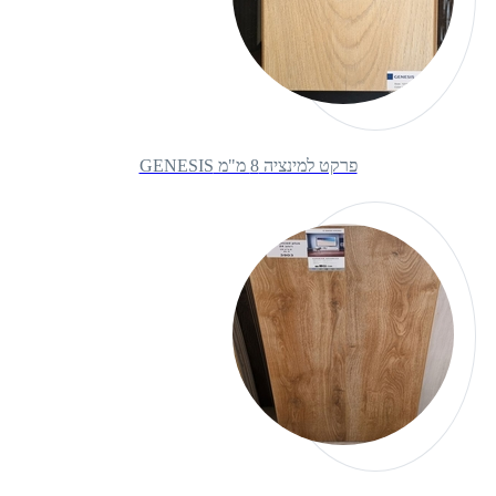
פרקט למינציה 8 מ"מ GENESIS