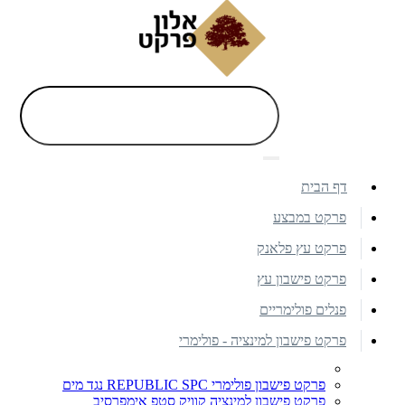
דף הבית
פרקט במבצע
פרקט עץ פלאנק
פרקט פישבון עץ
פנלים פולימריים
פרקט פישבון למינציה - פולימרי
פרקט פישבון פולימרי REPUBLIC SPC נגד מים
פרקט פישבון למינציה קוויק סטפ אימפרסיב