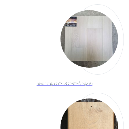
פרקט למינציה 8 מ"מ נקסט סטפ