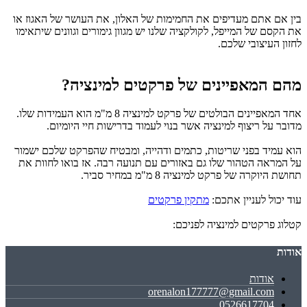
בין אם אתם מעדיפים את החמימות של האלון, את העושר של האגוז או
את הקסם של המייפל, לקולקציה שלנו יש מגוון גימורים וגוונים שיתאימו
לחזון העיצובי שלכם.
מהם המאפיינים של פרקטים למינציה?
אחד המאפיינים הבולטים של פרקט למינציה 8 מ"מ הוא העמידות שלו.
מדובר על ריצוף למינציה אשר בנוי לעמוד בדרישות חיי היומיום.
הוא עמיד בפני שריטות, כתמים ודהייה, ומבטיח שהפרקט שלכם ישמור
על המראה הטהור שלו גם באזורים עם תנועה רבה.
אז בואו לחוות את
תחושת
היוקרה של פרקט למינציה 8 מ"מ במחיר סביר.
עוד יכול לעניין אתכם:
מתקין פרקטים
קטלוג פרקטים למינציה לפניכם:
אודות
אודות
orenalon177777@gmail.com
0526617704