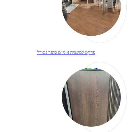
פרקט למינציה 8 מ"מ סופר נטורל