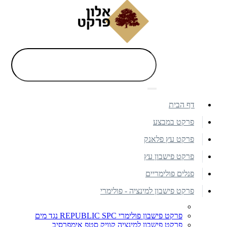
דף הבית
פרקט במבצע
פרקט עץ פלאנק
פרקט פישבון עץ
פנלים פולימריים
פרקט פישבון למינציה - פולימרי
פרקט פישבון פולימרי REPUBLIC SPC נגד מים
פרקט פישבון למינציה קוויק סטפ אימפרסיב