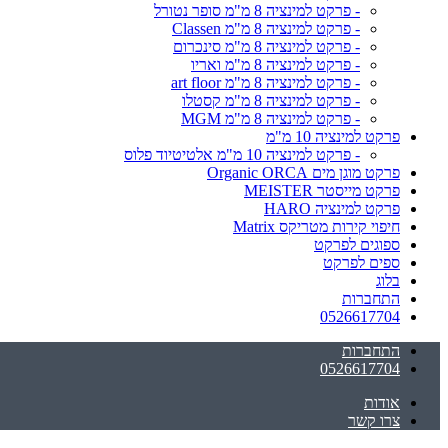
- פרקט למינציה 8 מ"מ סופר נטורל
- פרקט למינציה 8 מ"מ Classen
- פרקט למינציה 8 מ"מ סינכרום
- פרקט למינציה 8 מ"מ ואריו
- פרקט למינציה 8 מ"מ art floor
- פרקט למינציה 8 מ"מ קסטלו
- פרקט למינציה 8 מ"מ MGM
פרקט למינציה 10 מ"מ
- פרקט למינציה 10 מ"מ אלטיטיוד פלוס
פרקט מוגן מים Organic ORCA
פרקט מייסטר MEISTER
פרקט למינציה HARO
חיפוי קירות מטריקס Matrix
ספוגים לפרקט
ספים לפרקט
בלוג
התחברות
0526617704
התחברות
0526617704
אודות
צרו קשר