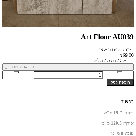
Art Floor AU039
זמינות: קיים במלאי
₪69.00
בחבילה / במוט / בגליל
--- בחרו אפשרויות ---
הוספה לסל
תיאור
רוחב
:
19.7 ס"מ
אורך
:
120.5 ס"מ
עובי
:
8 מ"מ