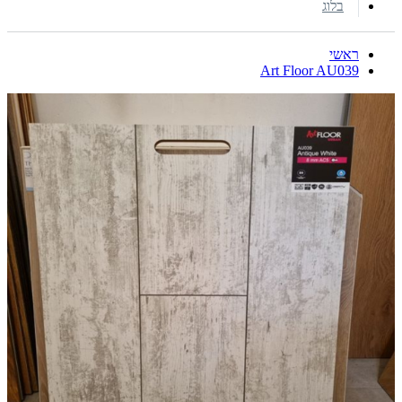
בלוג
ראשי
Art Floor AU039