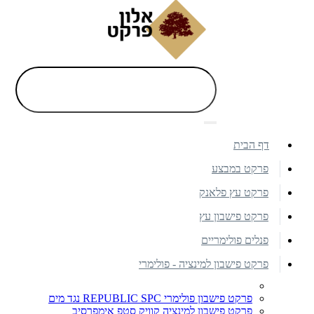
דף הבית
פרקט במבצע
פרקט עץ פלאנק
פרקט פישבון עץ
פנלים פולימריים
פרקט פישבון למינציה - פולימרי
פרקט פישבון פולימרי REPUBLIC SPC נגד מים
פרקט פישבון למינציה קוויק סטפ אימפרסיב