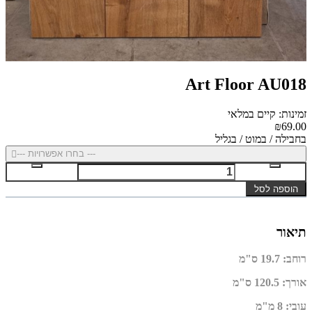
Art Floor AU018
זמינות: קיים במלאי
₪69.00
בחבילה / במוט / בגליל
--- בחרו אפשרויות ---
הוספה לסל
תיאור
רוחב
:
19.7 ס"מ
אורך
:
120.5 ס"מ
עובי
:
8 מ"מ