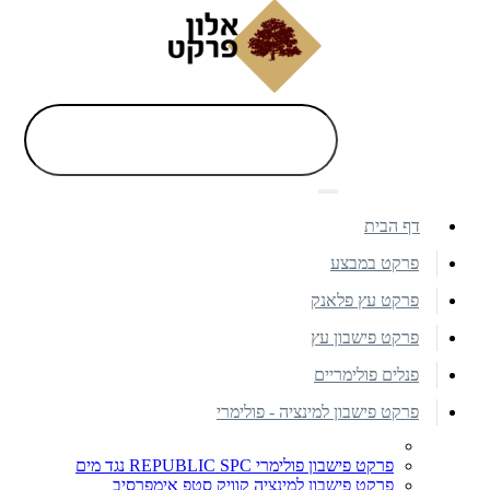
דף הבית
פרקט במבצע
פרקט עץ פלאנק
פרקט פישבון עץ
פנלים פולימריים
פרקט פישבון למינציה - פולימרי
פרקט פישבון פולימרי REPUBLIC SPC נגד מים
פרקט פישבון למינציה קוויק סטפ אימפרסיב