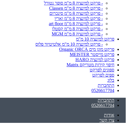
- פרקט למינציה 8 מ"מ סופר נטורל
- פרקט למינציה 8 מ"מ Classen
- פרקט למינציה 8 מ"מ סינכרום
- פרקט למינציה 8 מ"מ ואריו
- פרקט למינציה 8 מ"מ art floor
- פרקט למינציה 8 מ"מ קסטלו
- פרקט למינציה 8 מ"מ MGM
פרקט למינציה 10 מ"מ
- פרקט למינציה 10 מ"מ אלטיטיוד פלוס
פרקט מוגן מים Organic ORCA
פרקט מייסטר MEISTER
פרקט למינציה HARO
חיפוי קירות מטריקס Matrix
ספוגים לפרקט
ספים לפרקט
בלוג
התחברות
0526617704
התחברות
0526617704
אודות
צרו קשר