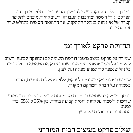
הנדרשות.
כמו כן תהליך ההתקנה עשוי להימשך מספר ימים, תלוי כמובן בסוג
הפרקט, גודל השטח ומורכבות העבודה. חשוב להיות מוכנים לתקופה
קצרה של אי-נוחות במהלך ההתקנה, אך התוצאה הסופית בהחלט שווה
את ההמתנה.
תחזוקת פרקט לאורך זמן
שמירה על פרקט במצב מיטבי דורשת תשומת לב ותחזוקה קבועה. חשוב
להקפיד על ניקיון יומיומי באמצעות שואב אבק או מטאטא רך ולנגב מיד
כל נוזל שנשפך כדי למנוע ספיגה ונזק לעץ.
שימוש במוצרי ניקוי ייעודיים לפרקט, ללא כימיקלים חריפים, מסייע
בשמירה על הברק והמרקם המקורי.
בנוסף, מומלץ להשתמש ברפידות מגן מתחת לרגלי הרהיטים כדי למנוע
שריטות ולשמור על לחות יחסית קבועה בחדר, בין 35% ל-55%, כדי
למנוע
התרחבות והתכווצות של העץ.
שילוב פרקט בעיצוב הבית המודרני