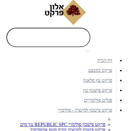
דף הבית
פרקט במבצע
פרקט עץ פלאנק
פרקט פישבון עץ
פנלים פולימריים
פרקט פישבון למינציה - פולימרי
פרקט פישבון פולימרי REPUBLIC SPC נגד מים
פרקט פישבון למינציה קוויק סטפ אימפרסיב