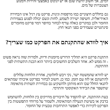
למים, אך חשוב לדעת שגם אז יש לנקוט באמצעי זהירות ולמנוע
הצטברות של מים.
גם בחללים חיצוניים כמו מרפסות וגינות, פרקט עץ רגיל אינו הבחירה
האידיאלית. חשיפה ישירה לשמש, לחות וגשם יכולה לפגוע בעמידות
החומר ולכן במקרים כאלה עדיף לבחור בחיפוי דמוי פרקט מחומרים
סינתטיים שעמידים בפני תנאי חוץ.
איך לוודא שהתקנתם את הפרקט כמו שצריך?
התקנת פרקט היא תהליך הדורש מיומנות ודיוק, ולמרות שזה נראה פשוט
- זה ממש לא. אחד השלבים החשובים ביותר הוא הכנת התשתית לפני
ההתקנה.
יש לוודא שהמשטח ישר, נקי ויבש לחלוטין, אחרת הלוחות עלולים
להתעקם או לזוז עם הזמן. כמו כן, חשוב לבחור בפרקט איכותי שמתאים
לתנאי החלל שבו הוא מותקן ולהשקיע גם בבחירת תשתית מתאימה
שתשפר את הבידוד האקוסטי והתרמי.
בעת ההתקנה, יש להקפיד על חיבורים מדויקים בין הלוחות, להשתמש
בדבק או בשיטת הנעילה המתאימה, ולשמור על מרווחי התפשטות בין
הפרקט לקירות כדי לאפשר התרחבות טבעית של החומר.