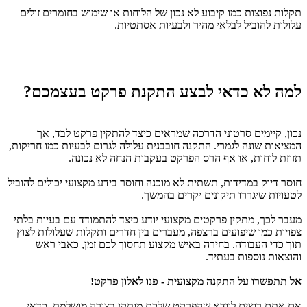
תקלות נפוצות כמו קיבוע לא נכון של הלוחות או שימוש בחומרים זולים
עלולות להוביל לבלאי מהיר ולבעיות אסתטיות.
למה לא כדאי לבצע התקנת פרקט בעצמכם?
נכון, קיימים סרטוני הדרכה שמראים כיצד להתקין פרקט לבד, אך
המציאות שונה לגמרי. התקנה חובבנית עלולה לגרום לבעיות כמו חריקות,
תזוזת לוחות, או אף הרס הפרקט בעקבות הנחה לא נכונה.
חוסר דיוק במדידות, תשתית לא מוכנה וחוסר בידע מקצועי יכולים להוביל
לטעויות שיגררו תיקונים יקרים בהמשך.
מעבר לכך, מתקין פרקטים מקצועי יודע כיצד להתמודד עם בעיות בלתי
צפויות כמו שיפועים ברצפה, מעברים בין חדרים ותקלות שעלולות לצוץ
תוך כדי העבודה. בחירה באיש מקצוע תחסוך לכם זמן, כאבי ראש
והוצאות נוספות בעתיד.
אל תתפשרו על התקנה מקצועית - פנו לאלון פרקט!
אם אתם רוצים לוודא שהפרקט שלכם מותקן בצורה מושלמת, כדאי