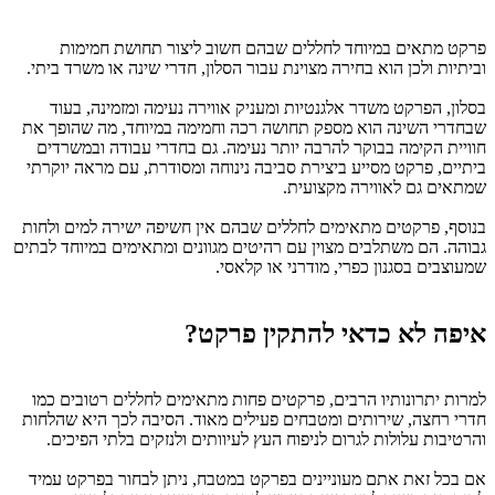
פרקט מתאים במיוחד לחללים שבהם חשוב ליצור תחושת חמימות
וביתיות ולכן הוא בחירה מצוינת עבור הסלון, חדרי שינה או משרד ביתי.
בסלון, הפרקט משדר אלגנטיות ומעניק אווירה נעימה ומזמינה, בעוד
שבחדרי השינה הוא מספק תחושה רכה וחמימה במיוחד, מה שהופך את
חוויית הקימה בבוקר להרבה יותר נעימה. גם בחדרי עבודה ובמשרדים
ביתיים, פרקט מסייע ביצירת סביבה נינוחה ומסודרת, עם מראה יוקרתי
שמתאים גם לאווירה מקצועית.
בנוסף, פרקטים מתאימים לחללים שבהם אין חשיפה ישירה למים ולחות
גבוהה. הם משתלבים מצוין עם רהיטים מגוונים ומתאימים במיוחד לבתים
שמעוצבים בסגנון כפרי, מודרני או קלאסי.
איפה לא כדאי להתקין פרקט?
למרות יתרונותיו הרבים, פרקטים פחות מתאימים לחללים רטובים כמו
חדרי רחצה, שירותים ומטבחים פעילים מאוד. הסיבה לכך היא שהלחות
והרטיבות עלולות לגרום לניפוח העץ לעיוותים ולנזקים בלתי הפיכים.
א
ם בכל זאת אתם מעוניינים בפרקט במטבח, ניתן לבחור בפרקט עמיד