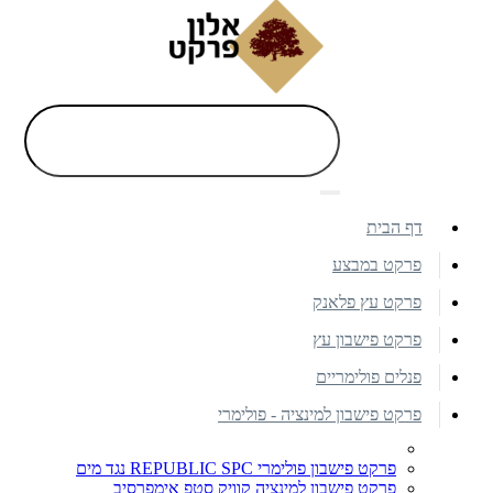
דף הבית
פרקט במבצע
פרקט עץ פלאנק
פרקט פישבון עץ
פנלים פולימריים
פרקט פישבון למינציה - פולימרי
פרקט פישבון פולימרי REPUBLIC SPC נגד מים
פרקט פישבון למינציה קוויק סטפ אימפרסיב