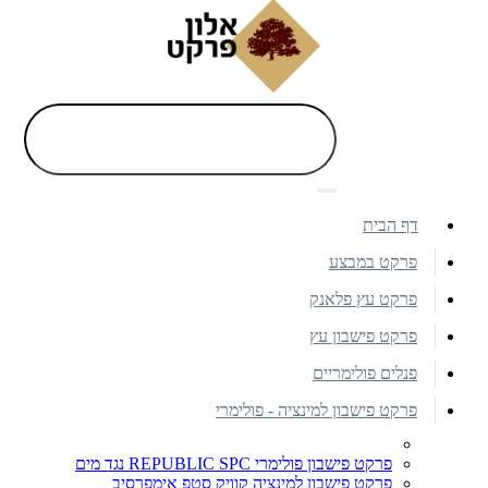
דף הבית
פרקט במבצע
פרקט עץ פלאנק
פרקט פישבון עץ
פנלים פולימריים
פרקט פישבון למינציה - פולימרי
פרקט פישבון פולימרי REPUBLIC SPC נגד מים
פרקט פישבון למינציה קוויק סטפ אימפרסיב