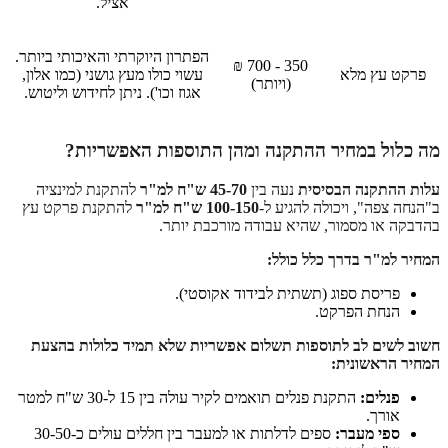
אציל.
הפתרון היוקרתי והאיכותי ביותר.
350 - 700 ₪
פרקט עץ מלא
עשוי כולו מעץ גושני (כמו אלון,
(ויותר)
אגוז וכו'). ניתן לחידוש וליטוש.
מה כלול במחיר ההתקנה ומהן התוספות האפשריות?
עלות ההתקנה הבסיסית
נעה בין
45-70 ש"ח למ"ר
להתקנת למינציה
ב"הנחה צפה", ויכולה להגיע ל-
100-150 ש"ח למ"ר
להתקנת פרקט עץ
בהדבקה או מסמור, שהיא עבודה מורכבת יותר.
המחיר למ"ר בדרך כלל כולל:
פריסת ספוג (תשתית לבידוד אקוסטי).
הנחת הפרקט.
חשוב לשים לב לתוספות תשלום אפשריות שלא תמיד כלולות בהצעת
המחיר הראשונית:
פנלים:
התקנת פנלים תואמים לקיר עולה בין 15 ל-30 ש"ח למטר
אורך.
ספי מעבר:
ספים לדלתות או למעבר בין חללים עולים כ-30-50