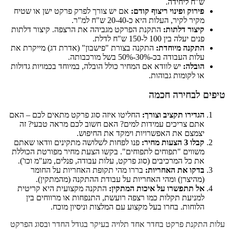
ש"ח ליחידה.
פירוק ופינוי ריצוף קודם:
אם יש צורך לפרק פרקט ישן או שטיח
מקיר לקיר, העלות היא כ-20-40 ש"ח למ"ר.
קיצור דלתות:
התקנת הפרקט מגביהה את הרצפה. קיצור דלתות
פנים יעלה בין 100 ל-150 ש"ח לדלת.
התקנה מיוחדת:
התקנה בצורת "פישבון" (אדרת דג) מייקרת את
עלות העבודה בכ-30%-50% בשל מורכבותה.
הובלה:
יש לוודא אם המחיר כולל הובלה, במיוחד בכמויות גדולות
או לקומות גבוהות.
טיפים לבחירה חכמה
הגדירו תקציב וצורך:
החליטו איזה סוג פרקט מתאים לכם – האם
אתם צריכים עמידות למים? האם חשוב לכם מראה טבעי? זה
יצמצם את האפשרויות וימקד את החיפוש.
קבלו 3 הצעות מחיר:
פנו לפחות לשלושה מתקינים וודאו שאתם
משווים "תפוחים לתפוחים". בקשו הצעת מחיר מפורטת הכוללת
את כל המרכיבים (סוג פרקט, עלות עבודה, פנלים, מע"מ וכו').
בדקו את האחריות:
בררו מהי תקופת האחריות על החומר
(מהיצרן) ומהי האחריות על עבודת ההתקנה (מהמתקין).
אל תתפשרו על איכות המתקין:
התקנה מקצועית היא קריטית
למניעת תקלות כמו רצפה רועשת, התנפחות או מרווחים בין
הלוחות. בחרו בעל מקצוע עם המלצות וניסיון מוכח.
עלות התקנת פרקט בחדר אחד תלויה בעיקר בגודל החדר ובסוג הפרקט