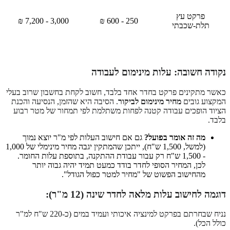
פרקט עץ
3,000 - 7,200 ₪
250 - 600 ₪
תלת-שכבתי
נקודה חשובה: עלות מינימום לעבודה
כאשר מתקינים פרקט בחדר אחד בלבד, חשוב לקחת בחשבון שרוב בעלי
המקצוע גובים
מחיר מינימום לביקור
. הסיבה היא שהזמן, הנסיעה והכנת
הציוד הופכים עבודה קטנה לפחות משתלמת לפי תמחור של מטר רבוע
בלבד.
מה זה אומר בפועל?
גם אם חישוב העלות לפי מ"ר יוצא נמוך
(למשל, 1,500 ש"ח), ייתכן שהמתקין יגבה מחיר מינימלי של 1,000
- 1,500 ש"ח רק עבור עבודת ההתקנה, בתוספת עלות החומר.
לכן, המחיר הסופי לחדר בודד כמעט תמיד יהיה גבוה יותר
מהחישוב הפשוט של "מחיר למטר כפול הגודל".
דוגמה לחישוב עלות מלאה לחדר שינה (12 מ"ר):
נניח שבחרתם בפרקט למינציה איכותי ועמיד במים (כ-220 ש"ח למ"ר
כולל הכל).