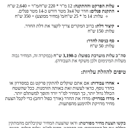
עלות הפרקט וההתקנה:
12 מ"ר * 220 ש"ח/מ"ר = 2,640 ש"ח
התקנת פנלים:
חדר של 3x4 מטר דורש כ-14 מטר פנלים.
עלות: 14 מ' * 25 ש"ח/מ' (מחיר ממוצע) = 350 ש"ח
קיצור דלת:
ברוב המקרים צריך לקצר את דלת החדר.
עלות: 150 ש"ח
סף כניסה לחדר:
עלות: 50 ש"ח
סה"כ עלות מוערכת בפועל: כ-3,190 ש"ח
(במקרה זה, המחיר גבוה
מעלות המינימום ולכן משקף את העבודה).
טיפים להוזלת עלויות:
אחדו עבודות:
אם אתם שוקלים להתקין פרקט גם במסדרון או
בחדר נוסף, כדאי לעשות זאת באותה הזדמנות. ככל שהשטח
הכולל גדול יותר, כך המחיר למ"ר יורד והופך למשתלם יותר.
מדדו במדויק:
מדדו את החדר (אורך כפול רוחב) כדי לקבל הצעת
מחיר מדויקת ולהימנע מהפתעות.
בקשו הצעת מחיר מפורטת:
ודאו שהצעת המחיר שקיבלתם מהמתקין