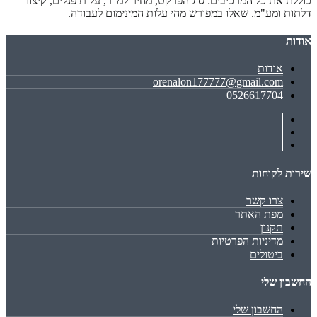
כוללת את כל המרכיבים: סוג הפרקט, מחיר למ"ר, עלות פנלים, קיצור
דלתות ומע"מ. שאלו במפורש מהי עלות המינימום לעבודה.
אודות
אודות
orenalon177777@gmail.com
0526617704
שירות לקוחות
צרו קשר
מפת האתר
תקנון
מדיניות הפרטיות
ביטולים
החשבון שלי
החשבון שלי