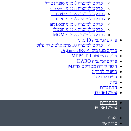
- פרקט למינציה 8 מ"מ סופר נטורל
- פרקט למינציה 8 מ"מ Classen
- פרקט למינציה 8 מ"מ סינכרום
- פרקט למינציה 8 מ"מ ואריו
- פרקט למינציה 8 מ"מ art floor
- פרקט למינציה 8 מ"מ קסטלו
- פרקט למינציה 8 מ"מ MGM
פרקט למינציה 10 מ"מ
- פרקט למינציה 10 מ"מ אלטיטיוד פלוס
פרקט מוגן מים Organic ORCA
פרקט מייסטר MEISTER
פרקט למינציה HARO
חיפוי קירות מטריקס Matrix
ספוגים לפרקט
ספים לפרקט
בלוג
התחברות
0526617704
התחברות
0526617704
אודות
צרו קשר