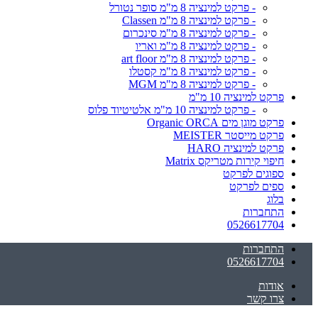
- פרקט למינציה 8 מ"מ סופר נטורל
- פרקט למינציה 8 מ"מ Classen
- פרקט למינציה 8 מ"מ סינכרום
- פרקט למינציה 8 מ"מ ואריו
- פרקט למינציה 8 מ"מ art floor
- פרקט למינציה 8 מ"מ קסטלו
- פרקט למינציה 8 מ"מ MGM
פרקט למינציה 10 מ"מ
- פרקט למינציה 10 מ"מ אלטיטיוד פלוס
פרקט מוגן מים Organic ORCA
פרקט מייסטר MEISTER
פרקט למינציה HARO
חיפוי קירות מטריקס Matrix
ספוגים לפרקט
ספים לפרקט
בלוג
התחברות
0526617704
התחברות
0526617704
אודות
צרו קשר