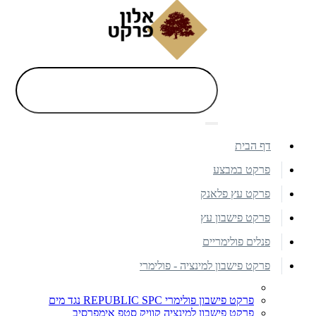
דף הבית
פרקט במבצע
פרקט עץ פלאנק
פרקט פישבון עץ
פנלים פולימריים
פרקט פישבון למינציה - פולימרי
פרקט פישבון פולימרי REPUBLIC SPC נגד מים
פרקט פישבון למינציה קוויק סטפ אימפרסיב