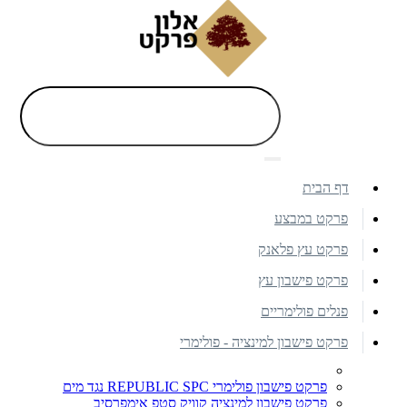
דף הבית
פרקט במבצע
פרקט עץ פלאנק
פרקט פישבון עץ
פנלים פולימריים
פרקט פישבון למינציה - פולימרי
פרקט פישבון פולימרי REPUBLIC SPC נגד מים
פרקט פישבון למינציה קוויק סטפ אימפרסיב