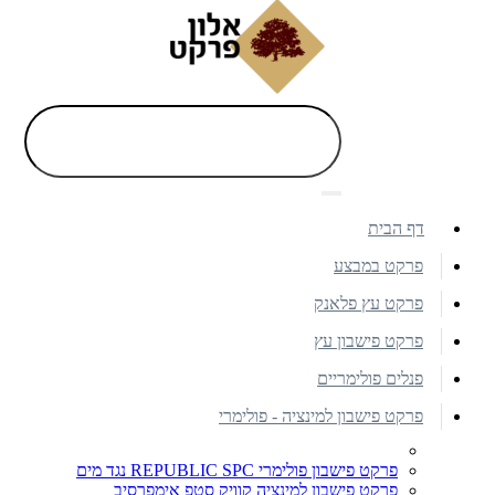
דף הבית
פרקט במבצע
פרקט עץ פלאנק
פרקט פישבון עץ
פנלים פולימריים
פרקט פישבון למינציה - פולימרי
פרקט פישבון פולימרי REPUBLIC SPC נגד מים
פרקט פישבון למינציה קוויק סטפ אימפרסיב