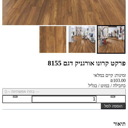
פרקט קרונו אורגניק דגם 8155
זמינות: קיים במלאי
₪103.00
בחבילה / במוט / בגליל
--- בחרו אפשרויות ---
הוספה לסל
תיאור