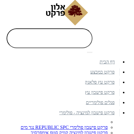
דף הבית
פרקט במבצע
פרקט עץ פלאנק
פרקט פישבון עץ
פנלים פולימריים
פרקט פישבון למינציה - פולימרי
פרקט פישבון פולימרי REPUBLIC SPC נגד מים
פרקט פישבון למינציה קוויק סטפ אימפרסיב