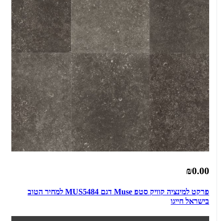
₪0.00
פרקט למינציה קוויק סטפ Muse דגם MUS5484 למחיר הטוב
בישראל חייגו