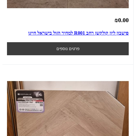
₪0.00
פישבון ליון קולקשן רחב R001 למחיר הזול בישראל חייגו
פרטים נוספים