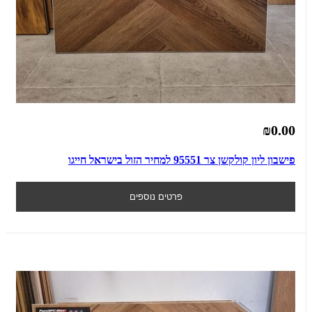
₪0.00
פישבון ליון קולקשן צר 95551 למחיר הזול בישראל חייגו
פרטים נוספים