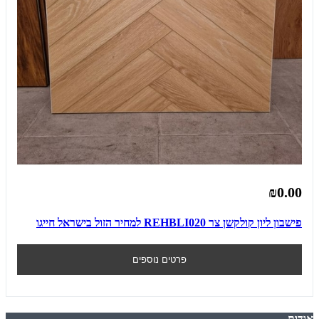
₪0.00
פישבון ליון קולקשן צר REHBLI020 למחיר הזול בישראל חייגו
פרטים נוספים
אודות