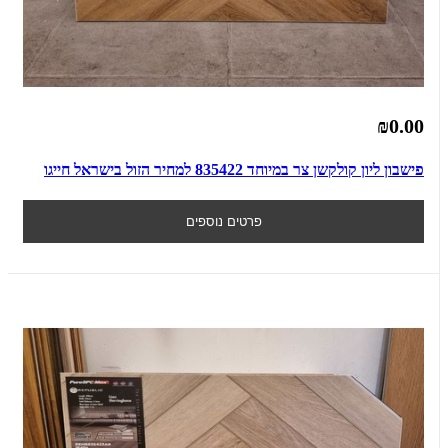
₪0.00
פישבון ליון קולקשן צר במיוחד 835422 למחיר הזול בישראל חייגו
פרטים נוספים