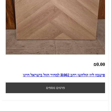
₪0.00
פישבון ליון קולקשן רחב R002 למחיר הזול בישראל חייגו
פרטים נוספים