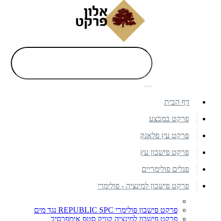
דף הבית
פרקט במבצע
פרקט עץ פלאנק
פרקט פישבון עץ
פנלים פולימריים
פרקט פישבון למינציה - פולימרי
פרקט פישבון פולימרי REPUBLIC SPC נגד מים
פרקט פישבון למינציה קוויק סטפ אימפרסיב