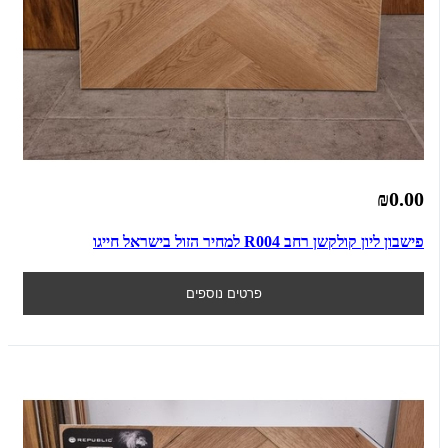
₪0.00
פישבון ליון קולקשן רחב R004 למחיר הזול בישראל חייגו
פרטים נוספים