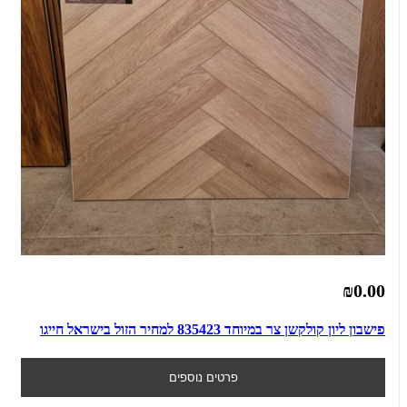
₪0.00
פישבון ליון קולקשן צר במיוחד 835423 למחיר הזול בישראל חייגו
פרטים נוספים