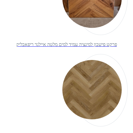
פרקט פישבון למינציה עמיד למים מלטה איילנד ריפאבליק