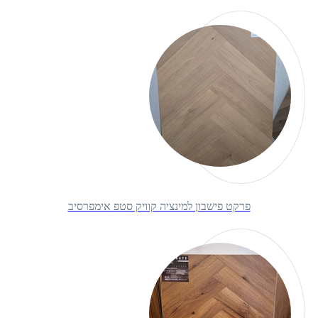
פרקט פישבון למינציה קוויק סטפ אימפרסיב