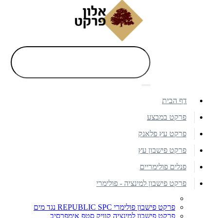
דף הבית
פרקט במבצע
פרקט עץ פלאנק
פרקט פישבון עץ
פנלים פולימריים
פרקט פישבון למינציה - פולימרי
פרקט פישבון פולימרי REPUBLIC SPC נגד מים
פרקט פישבון למינציה קוויק סטפ אימפרסיב