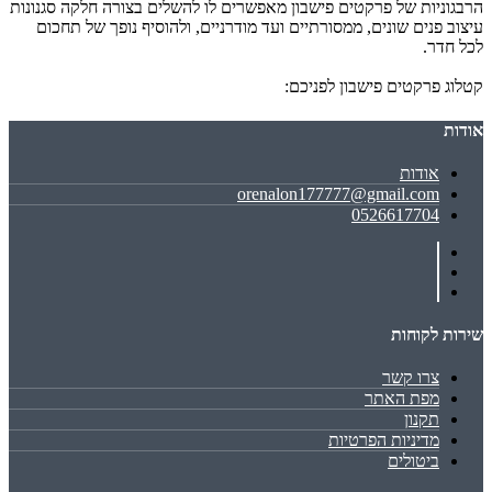
הרבגוניות של פרקטים פישבון מאפשרים לו להשלים בצורה חלקה סגנונות
עיצוב פנים שונים, ממסורתיים ועד מודרניים, ולהוסיף נופך של תחכום
לכל חדר.
קטלוג פרקטים פישבון לפניכם:
אודות
אודות
orenalon177777@gmail.com
0526617704
שירות לקוחות
צרו קשר
מפת האתר
תקנון
מדיניות הפרטיות
ביטולים