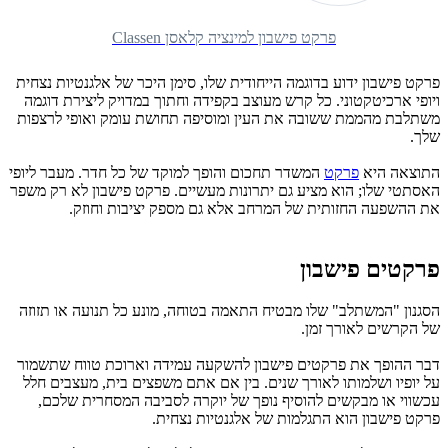
פרקט פישבון למינציה קלאסן Classen
פרקט פישבון ידוע בדוגמה הייחודית שלו, סימן היכר של אלגנטיות נצחית
ויופי ארכיטקטוני. כל קרש מעוצב בקפידה וחתוך במדויק ליצירת דוגמה
משתלבת מהממת ששובה את העין ומוסיפה תחושת עומק ואופי לרצפות
שלך.
התוצאה היא
פרקט
המשדר תחכום והופך למוקד של כל חדר.
מעבר ליופי
האסתטי שלו; הוא מציע גם יתרונות מעשיים. פרקט פישבון לא רק משפר
את ההשפעה החזותית של המרחב אלא גם מספק יציבות וחוזק.
פרקטים פישבון
הסגנון "המשתלב" שלו מבטיח התאמה בטוחה, מונע כל תנועה או תזוזה
של הקרשים לאורך זמן.
דבר ההופך את פרקטים פישבון להשקעה עמידה וארוכת טווח שתשמור
על יופיו ושלמותו לאורך שנים.
בין אם אתם משפצים בית, מעצבים חלל
עכשווי או מבקשים להוסיף נופך של יוקרה לסביבה המסחרית שלכם,
פרקט פישבון הוא התגלמות של אלגנטיות נצחית.