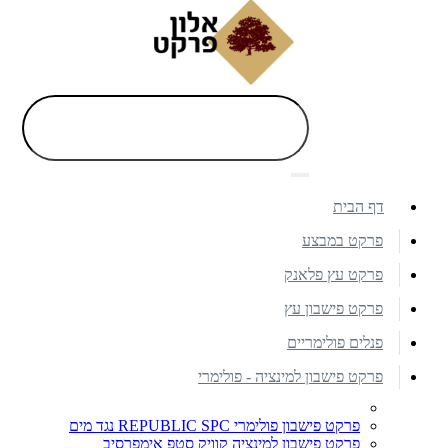
דף הבית
פרקט במבצע
פרקט עץ פלאנק
פרקט פישבון עץ
פנלים פולימריים
פרקט פישבון למינציה - פולימרי
פרקט פישבון פולימרי REPUBLIC SPC נגד מים
פרקט פישבון למינציה קוויק סטפ אימפרסיב