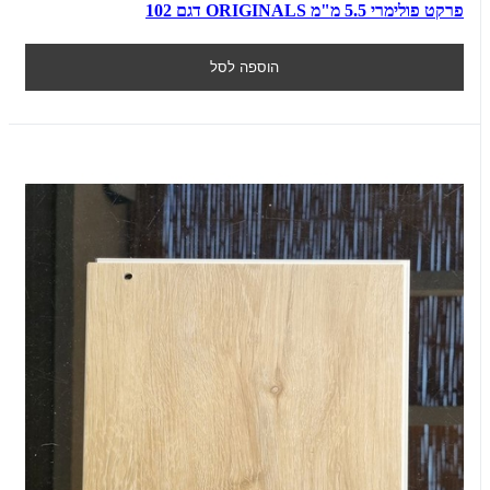
פרקט פולימרי 5.5 מ"מ ORIGINALS דגם 102
הוספה לסל