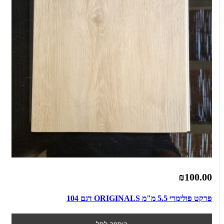
₪100.00
פרקט פולימרי 5.5 מ"מ ORIGINALS דגם 104