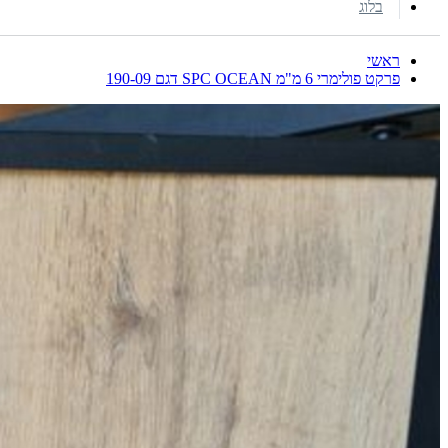
בלוג
ראשי
פרקט פולימרי 6 מ"מ SPC OCEAN דגם 190-09