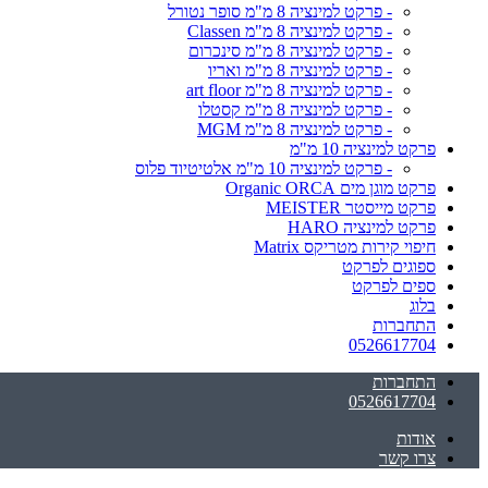
- פרקט למינציה 8 מ"מ סופר נטורל
- פרקט למינציה 8 מ"מ Classen
- פרקט למינציה 8 מ"מ סינכרום
- פרקט למינציה 8 מ"מ ואריו
- פרקט למינציה 8 מ"מ art floor
- פרקט למינציה 8 מ"מ קסטלו
- פרקט למינציה 8 מ"מ MGM
פרקט למינציה 10 מ"מ
- פרקט למינציה 10 מ"מ אלטיטיוד פלוס
פרקט מוגן מים Organic ORCA
פרקט מייסטר MEISTER
פרקט למינציה HARO
חיפוי קירות מטריקס Matrix
ספוגים לפרקט
ספים לפרקט
בלוג
התחברות
0526617704
התחברות
0526617704
אודות
צרו קשר