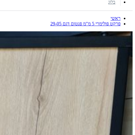
בלוג
ראשי
פרקט פולימרי 5 מ"מ פנטום דגם 29-05