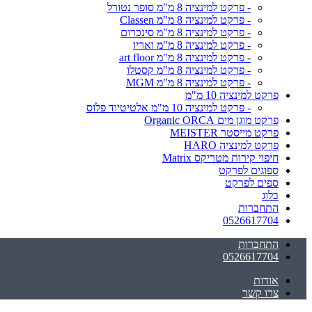
- פרקט למינציה 8 מ"מ סופר נטורל
- פרקט למינציה 8 מ"מ Classen
- פרקט למינציה 8 מ"מ סינכרום
- פרקט למינציה 8 מ"מ ואריו
- פרקט למינציה 8 מ"מ art floor
- פרקט למינציה 8 מ"מ קסטלו
- פרקט למינציה 8 מ"מ MGM
פרקט למינציה 10 מ"מ
- פרקט למינציה 10 מ"מ אלטיטיוד פלוס
פרקט מוגן מים Organic ORCA
פרקט מייסטר MEISTER
פרקט למינציה HARO
חיפוי קירות מטריקס Matrix
ספוגים לפרקט
ספים לפרקט
בלוג
התחברות
0526617704
התחברות
0526617704
אודות
צרו קשר