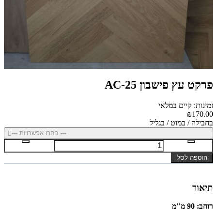
פרקט עץ פישבון AC-25
זמינות: קיים במלאי
₪170.00
בחבילה / במוט / בגליל
--- בחרו אפשרויות ---
הוספה לסל
תיאור
רוחב
:
90 מ"מ