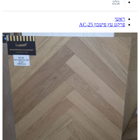
בלוג
ראשי
פרקט עץ פישבון AC-25