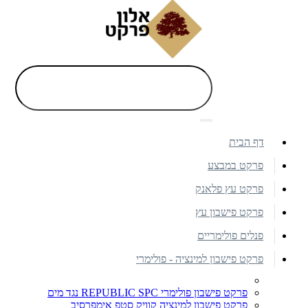
דף הבית
פרקט במבצע
פרקט עץ פלאנק
פרקט פישבון עץ
פנלים פולימריים
פרקט פישבון למינציה - פולימרי
פרקט פישבון פולימרי REPUBLIC SPC נגד מים
פרקט פישבון למינציה קוויק סטפ אימפרסיב