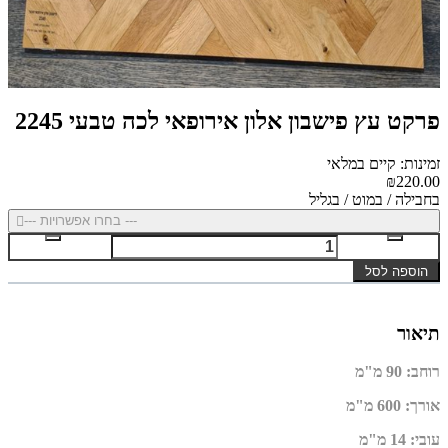
פרקט עץ פישבון אלון אירופאי לכה טבעי 2245
זמינות: קיים במלאי
₪220.00
בחבילה / במוט / בגליל
--- בחרו אפשרויות ---
הוספה לסל
תיאור
רוחב
:
90 מ"מ
אורך
:
600 מ"מ
עובי
:
14 מ"מ