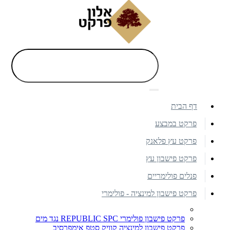
דף הבית
פרקט במבצע
פרקט עץ פלאנק
פרקט פישבון עץ
פנלים פולימריים
פרקט פישבון למינציה - פולימרי
פרקט פישבון פולימרי REPUBLIC SPC נגד מים
פרקט פישבון למינציה קוויק סטפ אימפרסיב