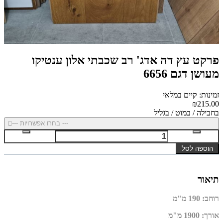
פרקט עץ דה אדג' רב שכבתי אלון ענטיקו
מעושן דגם 6656
זמינות: קיים במלאי
₪215.00
בחבילה / במוט / בגליל
--- בחרו אפשרויות ---
הוספה לסל
תיאור
רוחב
:
190 מ"מ
אורך
:
1900 מ"מ