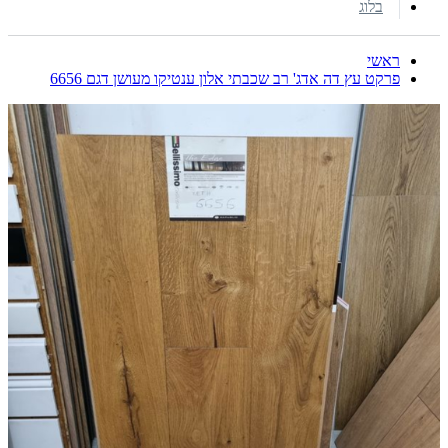
בלוג
ראשי
פרקט עץ דה אדג' רב שכבתי אלון ענטיקו מעושן דגם 6656