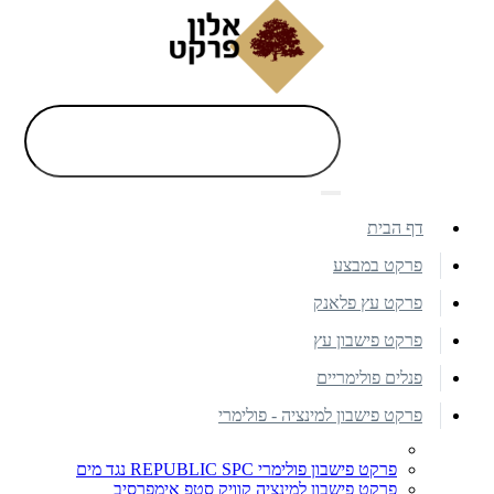
דף הבית
פרקט במבצע
פרקט עץ פלאנק
פרקט פישבון עץ
פנלים פולימריים
פרקט פישבון למינציה - פולימרי
פרקט פישבון פולימרי REPUBLIC SPC נגד מים
פרקט פישבון למינציה קוויק סטפ אימפרסיב