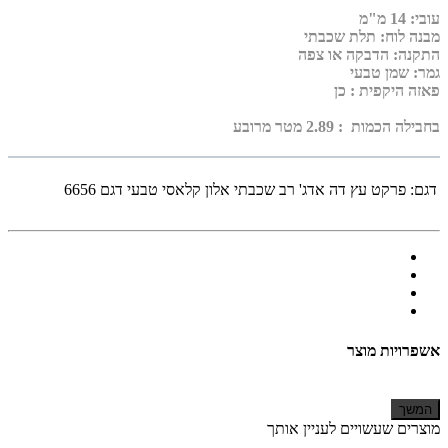
עובי
:
14 מ"מ
מבנה לוח: תלת שכבתי
התקנה: הדבקה או צפה
גמר: שמן טבעי
פאזה היקפית
: כן
בחבילה הכמות : 2.89 מטר מרובע
דגם:
פרקט עץ דה אדג' רב שכבתי אלון קלאסי טבעי דגם 6656
אשפרויות מוצר
המשך
מוצרים שעשויים לעניין אותך