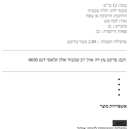
עובי
:
12 מ"מ
מבנה לוח: תלת שכבתי
התקנה: הדבקה או צפה
גמר: לכה מט
מוברש
: כן
פאזה היקפית
: כן
בחבילה הכמות : 2.89 מטר מרובע
דגם:
פרקט עץ דה אדג' רב שכבתי אלון קלאסי דגם 6650
אשפרויות מוצר
המשך
מוצרים שעשויים לעניין אותך