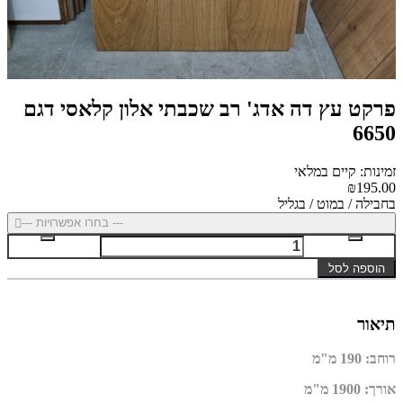
פרקט עץ דה אדג' רב שכבתי אלון קלאסי דגם
6650
זמינות: קיים במלאי
₪195.00
בחבילה / במוט / בגליל
--- בחרו אפשרויות ---
הוספה לסל
תיאור
רוחב
:
190 מ"מ
אורך
:
1900 מ"מ