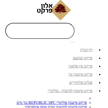
דף הבית
פרקט במבצע
פרקט עץ פלאנק
פרקט פישבון עץ
פנלים פולימריים
פרקט פישבון למינציה - פולימרי
פרקט פישבון פולימרי REPUBLIC SPC נגד מים
פרקט פישבון למינציה קוויק סטפ אימפרסיב