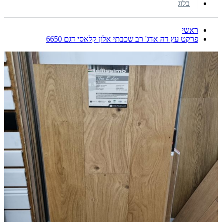
בלוג
ראשי
פרקט עץ דה אדג' רב שכבתי אלון קלאסי דגם 6650