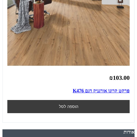
₪103.00
פרקט קרונו אורגניק דגם K476
הוספה לסל
אודות