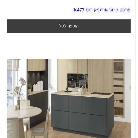
פרקט קרונו אורגניק דגם K477
הוספה לסל