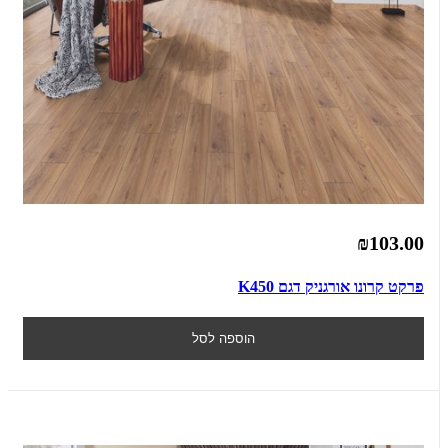
₪103.00
פרקט קרונו אורגניק דגם K450
הוספה לסל