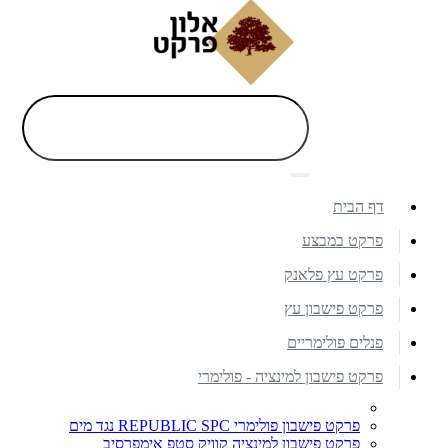
דף הבית
פרקט במבצע
פרקט עץ פלאנק
פרקט פישבון עץ
פנלים פולימריים
פרקט פישבון למינציה - פולימרי
פרקט פישבון פולימרי REPUBLIC SPC נגד מים
פרקט פישבון למינציה קוויק סטפ אימפרסיב