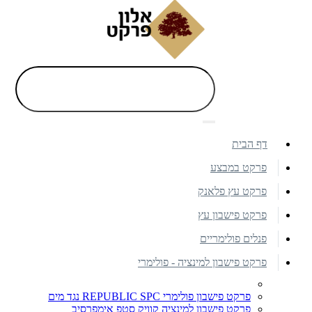
דף הבית
פרקט במבצע
פרקט עץ פלאנק
פרקט פישבון עץ
פנלים פולימריים
פרקט פישבון למינציה - פולימרי
פרקט פישבון פולימרי REPUBLIC SPC נגד מים
פרקט פישבון למינציה קוויק סטפ אימפרסיב