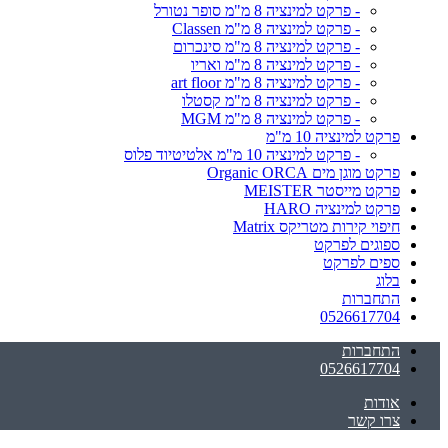
- פרקט למינציה 8 מ"מ סופר נטורל
- פרקט למינציה 8 מ"מ Classen
- פרקט למינציה 8 מ"מ סינכרום
- פרקט למינציה 8 מ"מ ואריו
- פרקט למינציה 8 מ"מ art floor
- פרקט למינציה 8 מ"מ קסטלו
- פרקט למינציה 8 מ"מ MGM
פרקט למינציה 10 מ"מ
- פרקט למינציה 10 מ"מ אלטיטיוד פלוס
פרקט מוגן מים Organic ORCA
פרקט מייסטר MEISTER
פרקט למינציה HARO
חיפוי קירות מטריקס Matrix
ספוגים לפרקט
ספים לפרקט
בלוג
התחברות
0526617704
התחברות
0526617704
אודות
צרו קשר