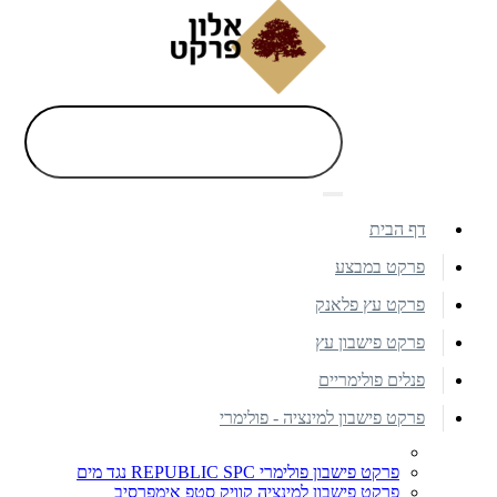
דף הבית
פרקט במבצע
פרקט עץ פלאנק
פרקט פישבון עץ
פנלים פולימריים
פרקט פישבון למינציה - פולימרי
פרקט פישבון פולימרי REPUBLIC SPC נגד מים
פרקט פישבון למינציה קוויק סטפ אימפרסיב