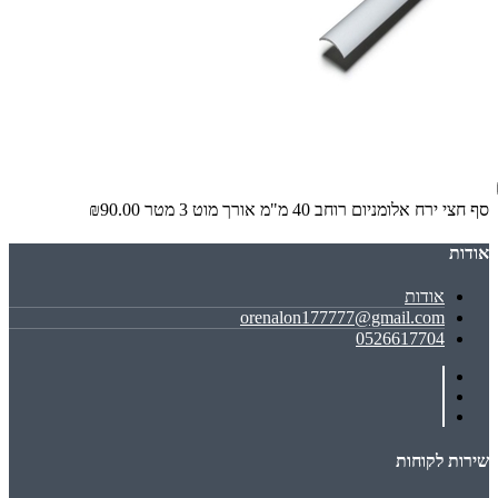
סף חצי ירח אלומניום רוחב 40 מ"מ אורך מוט 3 מטר
₪90.00
אודות
אודות
orenalon177777@gmail.com
0526617704
שירות לקוחות