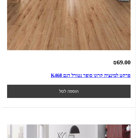
₪69.00
פרקט למינציה קרונו סופר נטורל דגם K468
הוספה לסל