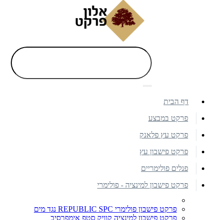
דף הבית
פרקט במבצע
פרקט עץ פלאנק
פרקט פישבון עץ
פנלים פולימריים
פרקט פישבון למינציה - פולימרי
פרקט פישבון פולימרי REPUBLIC SPC נגד מים
פרקט פישבון למינציה קוויק סטפ אימפרסיב