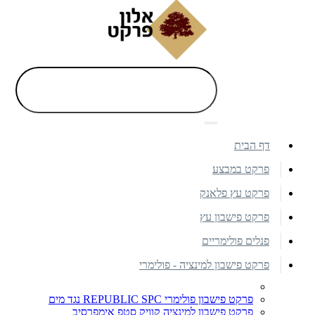
דף הבית
פרקט במבצע
פרקט עץ פלאנק
פרקט פישבון עץ
פנלים פולימריים
פרקט פישבון למינציה - פולימרי
פרקט פישבון פולימרי REPUBLIC SPC נגד מים
פרקט פישבון למינציה קוויק סטפ אימפרסיב