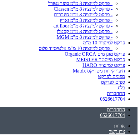
- פרקט למינציה 8 מ"מ סופר נטורל
- פרקט למינציה 8 מ"מ Classen
- פרקט למינציה 8 מ"מ סינכרום
- פרקט למינציה 8 מ"מ ואריו
- פרקט למינציה 8 מ"מ art floor
- פרקט למינציה 8 מ"מ קסטלו
- פרקט למינציה 8 מ"מ MGM
פרקט למינציה 10 מ"מ
- פרקט למינציה 10 מ"מ אלטיטיוד פלוס
פרקט מוגן מים Organic ORCA
פרקט מייסטר MEISTER
פרקט למינציה HARO
חיפוי קירות מטריקס Matrix
ספוגים לפרקט
ספים לפרקט
בלוג
התחברות
0526617704
התחברות
0526617704
אודות
צרו קשר