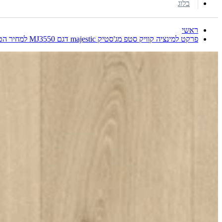
בלוג
ראשי
פרקט למינציה קוויק סטפ מג'סטיק majestic דגם MJ3550 למחיר הטוב בישראל חייגו