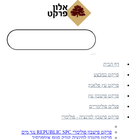
דף הבית
פרקט במבצע
פרקט עץ פלאנק
פרקט פישבון עץ
פנלים פולימריים
פרקט פישבון למינציה - פולימרי
פרקט פישבון פולימרי REPUBLIC SPC נגד מים
פרקט פישבון למינציה קוויק סטפ אימפרסיב