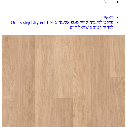
בלוג
ראשי
פרקט למינציה קוויק סטפ אליגנה Quick step Eligna EL 915
למחיר הטוב בישראל חייגו