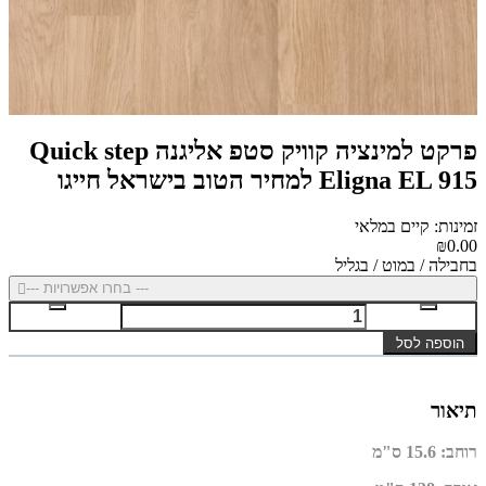
פרקט למינציה קוויק סטפ אליגנה Quick step
Eligna EL 915 למחיר הטוב בישראל חייגו
זמינות: קיים במלאי
₪0.00
בחבילה / במוט / בגליל
--- בחרו אפשרויות ---
הוספה לסל
תיאור
רוחב
:
15.6 ס"מ