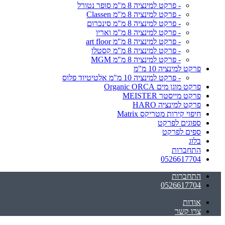
- פרקט למינציה 8 מ"מ סופר נטורל
- פרקט למינציה 8 מ"מ Classen
- פרקט למינציה 8 מ"מ סינכרום
- פרקט למינציה 8 מ"מ ואריו
- פרקט למינציה 8 מ"מ art floor
- פרקט למינציה 8 מ"מ קסטלו
- פרקט למינציה 8 מ"מ MGM
פרקט למינציה 10 מ"מ
- פרקט למינציה 10 מ"מ אלטיטיוד פלוס
פרקט מוגן מים Organic ORCA
פרקט מייסטר MEISTER
פרקט למינציה HARO
חיפוי קירות מטריקס Matrix
ספוגים לפרקט
ספים לפרקט
בלוג
התחברות
0526617704
התחברות
0526617704
אודות
צרו קשר