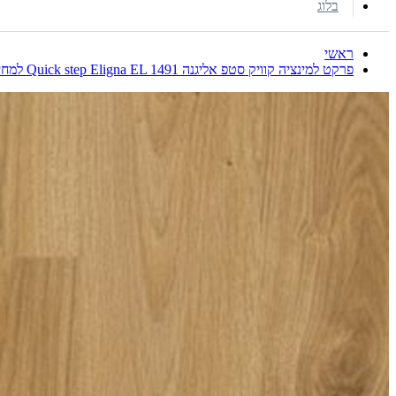
בלוג
ראשי
פרקט למינציה קוויק סטפ אליגנה Quick step Eligna EL 1491 למחיר הטוב בישראל חייגו