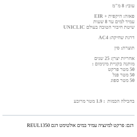
עובי
:
8 מ"מ
פאזה
:
היקפית + EIR
עמיד למים עד 8 שעות
שיטת חיבור הטובה בעולם UNICLIC
דרגת שחיקה
:
AC4
תוצרת
:
סין
אחריות יצרן
:
25 שנים
מותנה בקניית מינימום :
50 מטר פרקט
50 מטר פנל
50 מטר ספוג
בחבילה הכמות : 1.9 מטר מרובע
דגם:
פרקט למינציה עמיד במים אולטימט דגם REUL1350