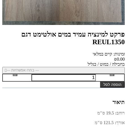
פרקט למינציה עמיד במים אולטימט דגם
REUL1350
זמינות: קיים במלאי
₪0.00
בחבילה / במוט / בגליל
--- בחרו אפשרויות ---
הוספה לסל
תיאור
רוחב
:
19.5 ס"מ
אורך
:
121.5 ס"מ