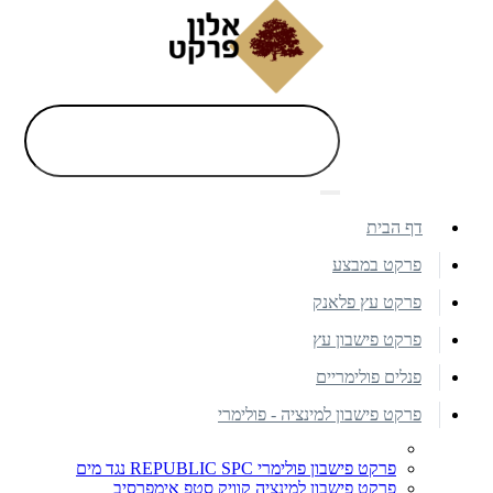
דף הבית
פרקט במבצע
פרקט עץ פלאנק
פרקט פישבון עץ
פנלים פולימריים
פרקט פישבון למינציה - פולימרי
פרקט פישבון פולימרי REPUBLIC SPC נגד מים
פרקט פישבון למינציה קוויק סטפ אימפרסיב