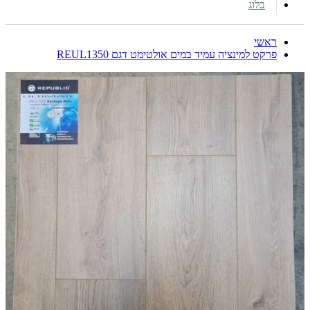
בלוג
ראשי
פרקט למינציה עמיד במים אולטימט דגם REUL1350