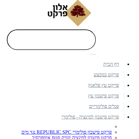
דף הבית
פרקט במבצע
פרקט עץ פלאנק
פרקט פישבון עץ
פנלים פולימריים
פרקט פישבון למינציה - פולימרי
פרקט פישבון פולימרי REPUBLIC SPC נגד מים
פרקט פישבון למינציה קוויק סטפ אימפרסיב