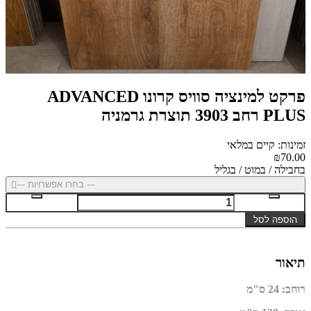
פרקט למינציה סוויס קרונו ADVANCED
PLUS רחב 3903 תוצרת גרמניה
זמינות: קיים במלאי
₪70.00
בחבילה / במוט / בגליל
--- בחרו אפשרויות ---
הוספה לסל
תיאור
רוחב
:
24 ס"מ