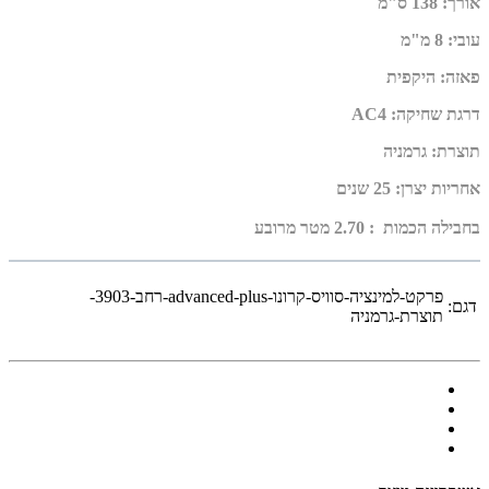
אורך
:
138 ס"מ
עובי
:
8 מ"מ
פאזה
:
היקפית
דרגת שחיקה
:
AC4
תוצרת
:
גרמניה
אחריות יצרן
:
25 שנים
בחבילה הכמות : 2.70 מטר מרובע
פרקט-למינציה-סוויס-קרונו-advanced-plus-רחב-3903-
דגם:
תוצרת-גרמניה