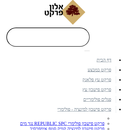
דף הבית
פרקט במבצע
פרקט עץ פלאנק
פרקט פישבון עץ
פנלים פולימריים
פרקט פישבון למינציה - פולימרי
פרקט פישבון פולימרי REPUBLIC SPC נגד מים
פרקט פישבון למינציה קוויק סטפ אימפרסיב