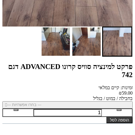
פרקט למינציה סוויס קרונו ADVANCED דגם
742
זמינות: קיים במלאי
₪59.00
בחבילה / במוט / בגליל
--- בחרו אפשרויות ---
הוספה לסל