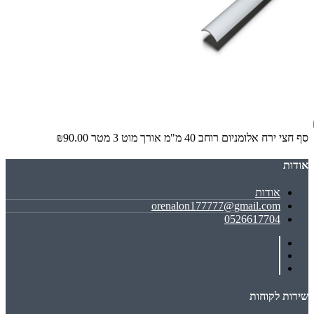
סף חצי ירח אלומניום רוחב 40 מ"מ אורך מוט 3 מטר
₪90.00
אודות
אודות
orenalon177777@gmail.com
0526617704
שירות לקוחות