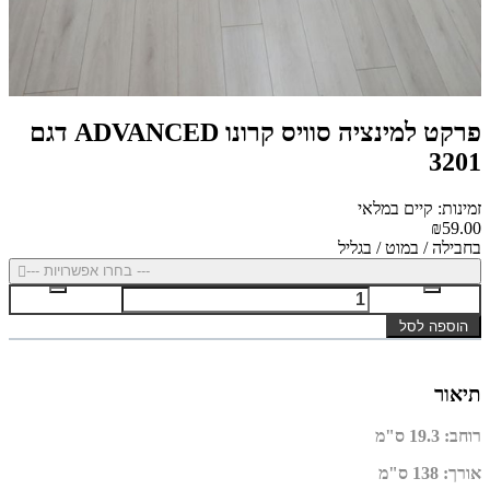
פרקט למינציה סוויס קרונו ADVANCED דגם
3201
זמינות: קיים במלאי
₪59.00
בחבילה / במוט / בגליל
--- בחרו אפשרויות ---
הוספה לסל
תיאור
רוחב
:
19.3 ס"מ
אורך
:
138 ס"מ