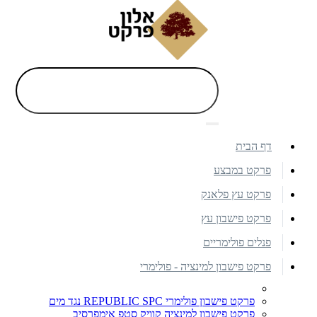
דף הבית
פרקט במבצע
פרקט עץ פלאנק
פרקט פישבון עץ
פנלים פולימריים
פרקט פישבון למינציה - פולימרי
פרקט פישבון פולימרי REPUBLIC SPC נגד מים
פרקט פישבון למינציה קוויק סטפ אימפרסיב