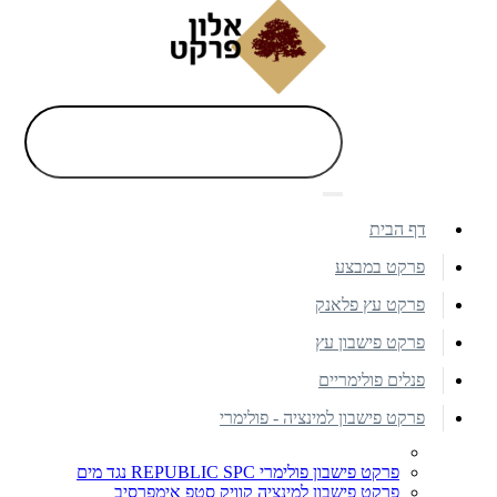
דף הבית
פרקט במבצע
פרקט עץ פלאנק
פרקט פישבון עץ
פנלים פולימריים
פרקט פישבון למינציה - פולימרי
פרקט פישבון פולימרי REPUBLIC SPC נגד מים
פרקט פישבון למינציה קוויק סטפ אימפרסיב