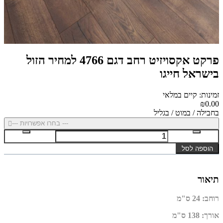
פרקט אקסויזיט רחב דגם 4766 למחיר הזול
בישראל חייגו
זמינות: קיים במלאי
₪0.00
בחבילה / במוט / בגליל
--- בחרו אפשרויות ---
הוספה לסל
תיאור
רוחב
:
24 ס"מ
אורך
:
138 ס"מ