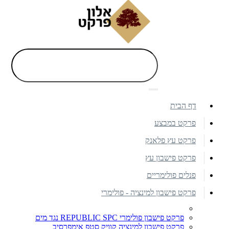
דף הבית
פרקט במבצע
פרקט עץ פלאנק
פרקט פישבון עץ
פנלים פולימריים
פרקט פישבון למינציה - פולימרי
פרקט פישבון פולימרי REPUBLIC SPC נגד מים
פרקט פישבון למינציה קוויק סטפ אימפרסיב