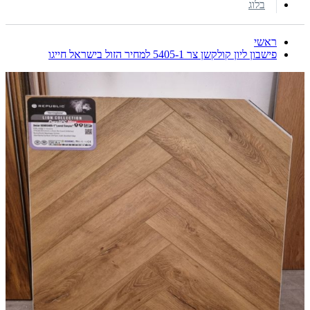
בלוג
ראשי
פישבון ליון קולקשן צר 5405-1 למחיר הזול בישראל חייגו