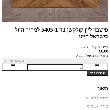
פישבון ליון קולקשן צר 5405-1 למחיר הזול
בישראל חייגו
זמינות: קיים במלאי
₪0.00
בחבילה / במוט / בגליל
--- בחרו אפשרויות ---
הוספה לסל
תיאור
רוחב
:
9.5 ס"מ
אורך
:
57 ס"מ