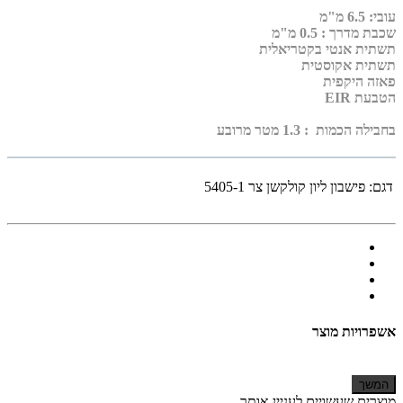
עובי
:
6.5 מ"מ
שכבת מדרך :
0.5 מ"מ
תשתית אנטי בקטריאלית
תשתית אקוסטית
פאזה היקפית
הטבעת EIR
בחבילה הכמות : 1.3 מטר מרובע
דגם:
פישבון ליון קולקשן צר 5405-1
אשפרויות מוצר
המשך
מוצרים שעשויים לעניין אותך