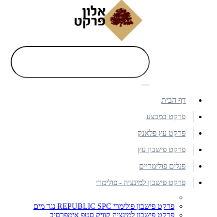
דף הבית
פרקט במבצע
פרקט עץ פלאנק
פרקט פישבון עץ
פנלים פולימריים
פרקט פישבון למינציה - פולימרי
פרקט פישבון פולימרי REPUBLIC SPC נגד מים
פרקט פישבון למינציה קוויק סטפ אימפרסיב