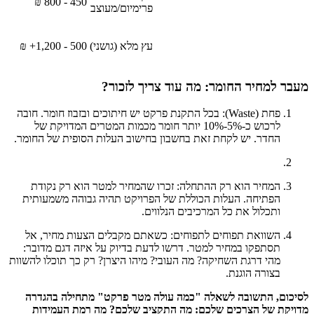
450 - 800 ₪
פרימיום/מעוצב
עץ מלא (גושני)
500 - 1,200+ ₪
מעבר למחיר החומר: מה עוד צריך לזכור?
פחת (Waste): בכל התקנת פרקט יש חיתוכים ובזבוז חומר. חובה
לרכוש כ-5%-10% יותר חומר מכמות המטרים המדויקת של
החדר. יש לקחת זאת בחשבון בחישוב העלות הסופית של החומר.
המחיר הוא רק ההתחלה: זכרו שהמחיר למטר הוא רק נקודת
הפתיחה. העלות הכוללת של הפרויקט תהיה גבוהה משמעותית
ותכלול את כל המרכיבים הנלווים.
השוואת תפוחים לתפוחים: כשאתם מקבלים הצעות מחיר, אל
תסתפקו במחיר למטר. דרשו לדעת בדיוק על איזה דגם מדובר:
מהי דרגת השחיקה? מה העובי? מיהו היצרן? רק כך תוכלו להשוות
בצורה הוגנת.
לסיכום, התשובה לשאלה "כמה עולה מטר פרקט" מתחילה בהגדרה
מדויקת של הצרכים שלכם: מה התקציב שלכם? מה רמת העמידות