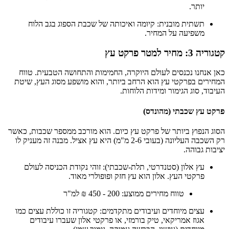
יותר.
תשתית מובנית: קיומה ואיכותה של שכבת הספוג בגב הלוח
משפיעה על המחיר.
קטגוריה 3: מחיר למטר פרקט עץ
כאן אנחנו נכנסים לעולם היוקרה, החמימות והתחושה הטבעית. טווח
המחירים בפרקטי עץ הוא הרחב ביותר, והוא מושפע מסוג העץ, שיטת
העיבוד, סוג הגימור ומידות הלוחות.
פרקט עץ שכבתי (מהונדס)
הסוג הנפוץ ביותר של פרקט עץ כיום. הוא מורכב ממספר שכבות, כאשר
רק השכבה העליונה (בעובי 2-6 מ"מ) היא עץ אציל. מבנה זה מעניק לו
יציבות גבוהה.
עץ אלון (סטנדרטי, תלת-שכבתי): זוהי נקודת הכניסה לעולם
פרקטי העץ. אלון הוא עץ חזק ופופולרי מאוד.
טווח מחירים ממוצע: 200 - 450 ₪ למ"ר
עצים מיוחדים ועיבודים מתקדמים: קטגוריה זו כוללת עצים כמו
אגוז אמריקאי, טיק בורמזי, או פרקטי אלון שעברו עיבודים