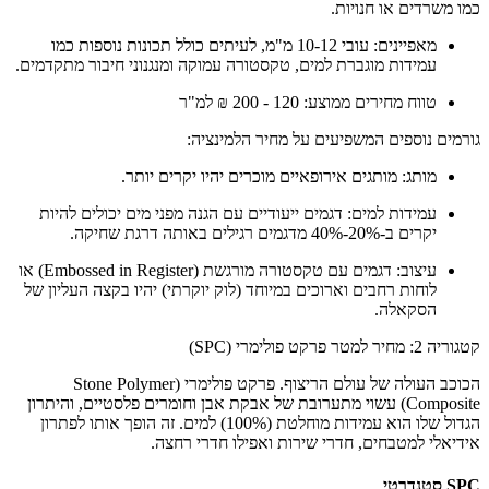
כמו משרדים או חנויות.
מאפיינים: עובי 10-12 מ"מ, לעיתים כולל תכונות נוספות כמו
עמידות מוגברת למים, טקסטורה עמוקה ומנגנוני חיבור מתקדמים.
טווח מחירים ממוצע: 120 - 200 ₪ למ"ר
גורמים נוספים המשפיעים על מחיר הלמינציה:
מותג: מותגים אירופאיים מוכרים יהיו יקרים יותר.
עמידות למים: דגמים ייעודיים עם הגנה מפני מים יכולים להיות
יקרים ב-20%-40% מדגמים רגילים באותה דרגת שחיקה.
עיצוב: דגמים עם טקסטורה מורגשת (Embossed in Register) או
לוחות רחבים וארוכים במיוחד (לוק יוקרתי) יהיו בקצה העליון של
הסקאלה.
קטגוריה 2: מחיר למטר פרקט פולימרי (SPC)
הכוכב העולה של עולם הריצוף. פרקט פולימרי (Stone Polymer
Composite) עשוי מתערובת של אבקת אבן וחומרים פלסטיים, והיתרון
הגדול שלו הוא עמידות מוחלטת (100%) למים. זה הופך אותו לפתרון
אידיאלי למטבחים, חדרי שירות ואפילו חדרי רחצה.
SPC סטנדרטי