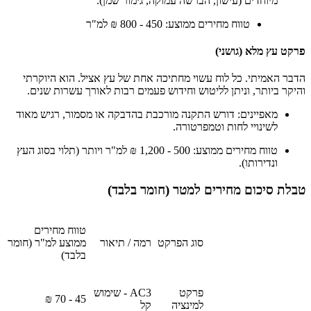
מיוחדים (עישון, הברשה עמוקה, גימור שמן).
טווח מחירים ממוצע: 450 - 800 ₪ למ"ר
פרקט עץ מלא (גושני)
הדבר האמיתי. כל לוח עשוי מחתיכה אחת של עץ אציל. הוא היוקרתי
והיקר ביותר, וניתן לליטוש וחידוש פעמים רבות לאורך עשרות שנים.
מאפיינים: דורש התקנה מורכבת בהדבקה או מסמור, רגיש מאוד
לשינויי לחות וטמפרטורה.
טווח מחירים ממוצע: 500 - 1,200 ₪ למ"ר ויותר (תלוי בסוג העץ
ונדירותו).
טבלת סיכום מחירים למטר (חומר בלבד)
טווח מחירים
סוג הפרקט
רמה / תיאור
ממוצע למ"ר (חומר
בלבד)
פרקט
AC3 - שימוש
45 - 70 ₪
למינציה
קל