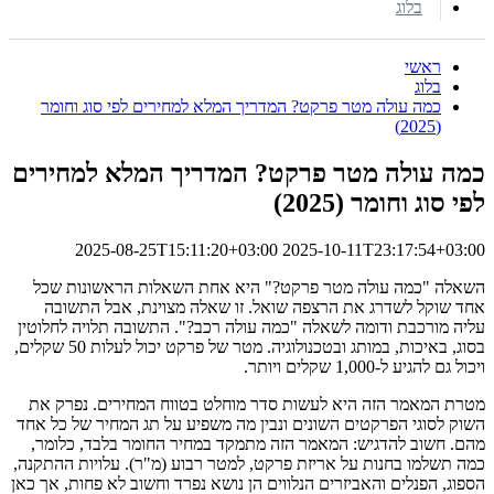
בלוג
ראשי
בלוג
כמה עולה מטר פרקט? המדריך המלא למחירים לפי סוג וחומר
(2025)
כמה עולה מטר פרקט? המדריך המלא למחירים
לפי סוג וחומר (2025)
2025-08-25T15:11:20+03:00
2025-10-11T23:17:54+03:00
השאלה "כמה עולה מטר פרקט?" היא אחת השאלות הראשונות שכל
אחד שוקל לשדרג את הרצפה שואל. זו שאלה מצוינת, אבל התשובה
עליה מורכבת ודומה לשאלה "כמה עולה רכב?". התשובה תלויה לחלוטין
בסוג, באיכות, במותג ובטכנולוגיה. מטר של פרקט יכול לעלות 50 שקלים,
ויכול גם להגיע ל-1,000 שקלים ויותר.
מטרת המאמר הזה היא לעשות סדר מוחלט בטווח המחירים. נפרק את
השוק לסוגי הפרקטים השונים ונבין מה משפיע על תג המחיר של כל אחד
מהם. חשוב להדגיש: המאמר הזה מתמקד במחיר החומר בלבד, כלומר,
כמה תשלמו בחנות על אריזת פרקט, למטר רבוע (מ"ר). עלויות ההתקנה,
הספוג, הפנלים והאביזרים הנלווים הן נושא נפרד וחשוב לא פחות, אך כאן