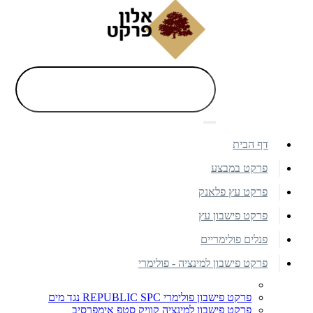
דף הבית
פרקט במבצע
פרקט עץ פלאנק
פרקט פישבון עץ
פנלים פולימריים
פרקט פישבון למינציה - פולימרי
פרקט פישבון פולימרי REPUBLIC SPC נגד מים
פרקט פישבון למינציה קוויק סטפ אימפרסיב