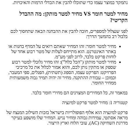
נתמקד במוצר עצמו כדי שתוכלו להבין את הבדלי הרמות והאיכויות.
מחיר למטר חומר VS מחיר למטר מותקן: מה ההבדל
הקריטי?
לפני שנצלול למספרים, חובה להבין את ההבחנה הבאה שתחסוך לכם
בלבול רב בהמשך הדרך:
מחיר למטר חומר: זהו המחיר שאתם רואים על המדף בחנות או
באתר האינטרנט. הוא מתייחס לעלות של מטר רבוע אחד של
לוחות פרקט בלבד, לרוב לפני מע"מ.
מחיר למטר מותקן ("הכל כלול"): זהו מחיר גלובלי למטר רבוע
שספק או מתקין נותן לכם, והוא אמור לכלול את כל מרכיבי
הפרויקט: הפרקט עצמו, הספוג (תשתית), הפנלים, ספי המעבר,
וכמובן – עבודת ההתקנה. מחיר זה יהיה תמיד גבוה משמעותית
ממחיר החומר.
במאמר זה, כל המחירים המצוינים הם מחירי חומר בלבד.
קטגוריה 1: מחיר למטר פרקט למינציה
פרקט למינציה הוא אלוף הפופולריות בישראל בזכות השילוב המנצח של
מראה אסתטי, עמידות גבוהה ומחיר נגיש. המחיר שלו מושפע בעיקר
מדרגת השחיקה (AC), עובי הלוח וארץ הייצור.