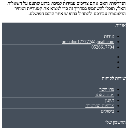
הנדרשת? האם אתם צריכים עמידות למים? ברגע שתענו על השאלות
האלו, תוכלו להשתמש במדריך זה כדי למצוא את קטגוריית המחיר
הרלוונטית עבורכם ולהתחיל בחיפוש אחר הדגם המושלם.
אודות
אודות
orenalon177777@gmail.com
0526617704
שירות לקוחות
צרו קשר
מפת האתר
תקנון
מדיניות הפרטיות
ביטולים
החשבון שלי