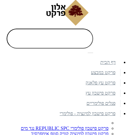
דף הבית
פרקט במבצע
פרקט עץ פלאנק
פרקט פישבון עץ
פנלים פולימריים
פרקט פישבון למינציה - פולימרי
פרקט פישבון פולימרי REPUBLIC SPC נגד מים
פרקט פישבון למינציה קוויק סטפ אימפרסיב