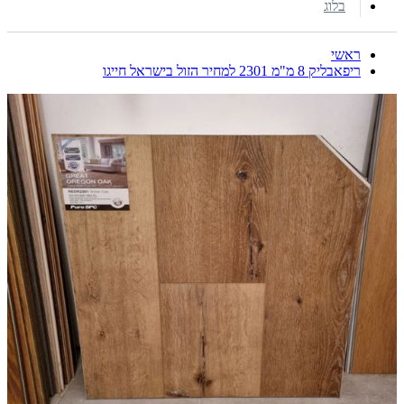
בלוג
ראשי
ריפאבליק 8 מ"מ 2301 למחיר הזול בישראל חייגו