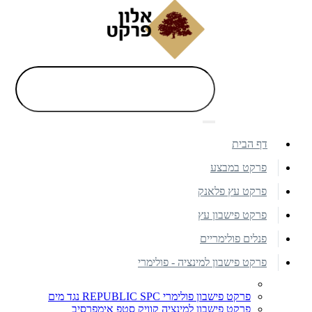
דף הבית
פרקט במבצע
פרקט עץ פלאנק
פרקט פישבון עץ
פנלים פולימריים
פרקט פישבון למינציה - פולימרי
פרקט פישבון פולימרי REPUBLIC SPC נגד מים
פרקט פישבון למינציה קוויק סטפ אימפרסיב