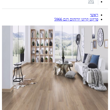
בלוג
ראשי
פרקט קרונו יורוהום דגם 5966