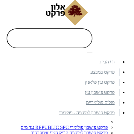
דף הבית
פרקט במבצע
פרקט עץ פלאנק
פרקט פישבון עץ
פנלים פולימריים
פרקט פישבון למינציה - פולימרי
פרקט פישבון פולימרי REPUBLIC SPC נגד מים
פרקט פישבון למינציה קוויק סטפ אימפרסיב