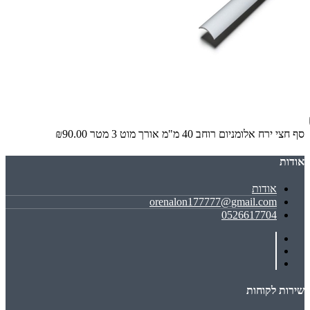
סף חצי ירח אלומניום רוחב 40 מ"מ אורך מוט 3 מטר
₪90.00
אודות
אודות
orenalon177777@gmail.com
0526617704
שירות לקוחות