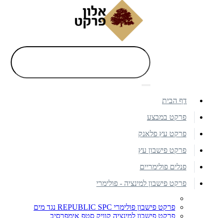
דף הבית
פרקט במבצע
פרקט עץ פלאנק
פרקט פישבון עץ
פנלים פולימריים
פרקט פישבון למינציה - פולימרי
פרקט פישבון פולימרי REPUBLIC SPC נגד מים
פרקט פישבון למינציה קוויק סטפ אימפרסיב