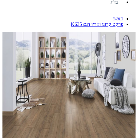
בלוג
ראשי
פרקט קרונו ואריו דגם K635