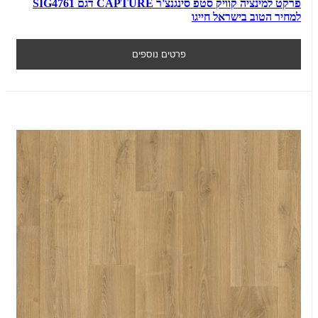
פרקט למינציה קוויק סטפ סינגנצ'ר CAPTURE דגם SIG4761
למחיר הטוב בישראל חייגו
פרטים נוספים