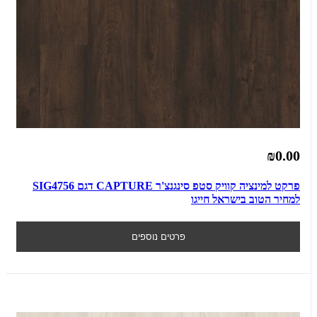
₪0.00
פרקט למינציה קוויק סטפ סינגנצ'ר CAPTURE דגם SIG4756
למחיר הטוב בישראל חייגו
פרטים נוספים