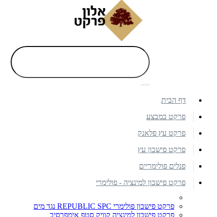
דף הבית
פרקט במבצע
פרקט עץ פלאנק
פרקט פישבון עץ
פנלים פולימריים
פרקט פישבון למינציה - פולימרי
פרקט פישבון פולימרי REPUBLIC SPC נגד מים
פרקט פישבון למינציה קוויק סטפ אימפרסיב