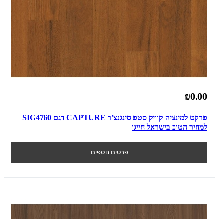
₪0.00
פרקט למינציה קוויק סטפ סינגנצ'ר CAPTURE דגם SIG4760
למחיר הטוב בישראל חייגו
פרטים נוספים