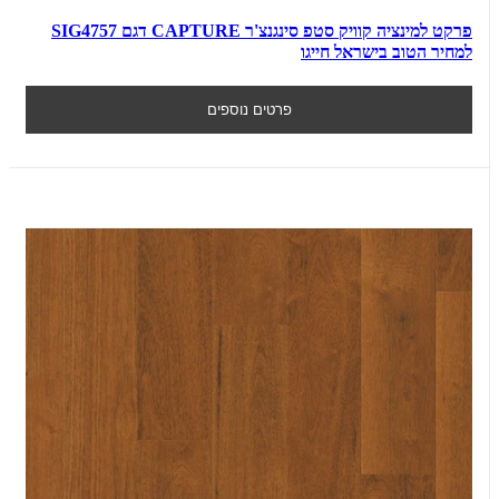
פרקט למינציה קוויק סטפ סינגנצ'ר CAPTURE דגם SIG4757
למחיר הטוב בישראל חייגו
פרטים נוספים