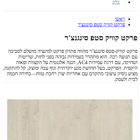
בלוג
ראשי
פרקט קוויק סטפ סינגנצ'ר
פרקט קוויק סטפ סינגנצ'ר
פרקט קוויק-סטפ סינגנצ’ר מהווה פתרון פרקט למינציה מושלם לסביבה
עם תנועה רבה. הוא מתהדר בעמידות גבוהה בפני לחות, שריטות
ושחיקה, עם דרגת עמידות AC4, הגנה אלגנטית על הקצוות ופאזה
היקפית. הפרקט, בעל תחושת מגע יוקרתית וגוף עבה ומוצק, קל להתקנה,
מציע ניסיון עיצובי מתקדם עם אחריות יצרן רחבת טווח—בחירה חכמה
לבית ולעסק.