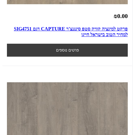
₪0.00
פרקט למינציה קוויק סטפ סינגנצ'ר CAPTURE דגם SIG4751
למחיר הטוב בישראל חייגו
פרטים נוספים