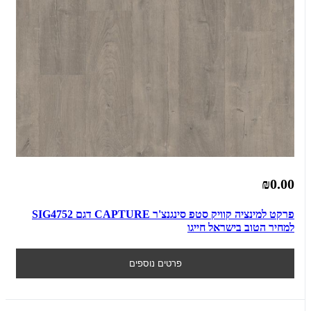
₪0.00
פרקט למינציה קוויק סטפ סינגנצ'ר CAPTURE דגם SIG4752
למחיר הטוב בישראל חייגו
פרטים נוספים