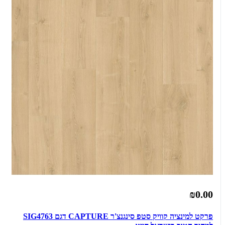
₪0.00
פרקט למינציה קוויק סטפ סינגנצ'ר CAPTURE דגם SIG4763