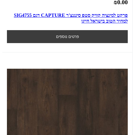
₪0.00
פרקט למינציה קוויק סטפ סינגנצ'ר CAPTURE דגם SIG4755
למחיר הטוב בישראל חייגו
פרטים נוספים