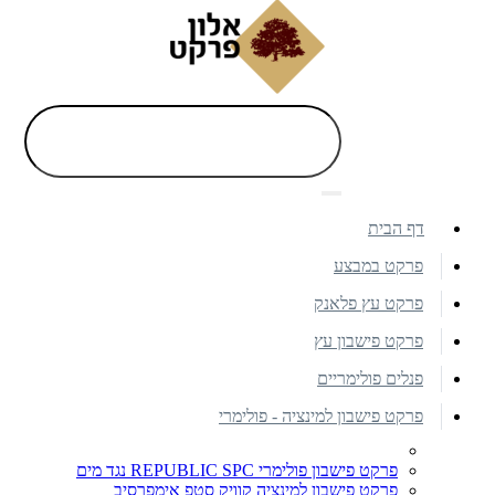
דף הבית
פרקט במבצע
פרקט עץ פלאנק
פרקט פישבון עץ
פנלים פולימריים
פרקט פישבון למינציה - פולימרי
פרקט פישבון פולימרי REPUBLIC SPC נגד מים
פרקט פישבון למינציה קוויק סטפ אימפרסיב