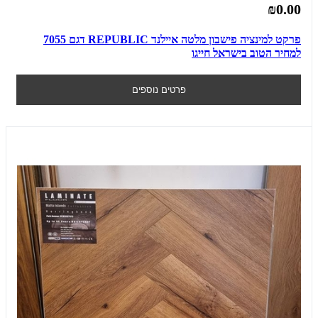
₪0.00
פרקט למינציה פישבון מלטה איילנד REPUBLIC דגם 7055
למחיר הטוב בישראל חייגו
פרטים נוספים