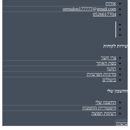
אודות
orenalon177777@gmail.com
0526617704
שירות לקוחות
צרו קשר
מפת האתר
תקנון
מדיניות הפרטיות
ביטולים
החשבון שלי
החשבון שלי
היסטוריית ההזמנות
רשימת תפוצה
נגישות