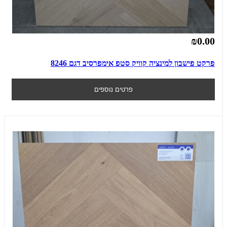
₪0.00
פרקט פישבון למינציה קוויק סטפ אימפרסיב דגם 8246
פרטים נוספים