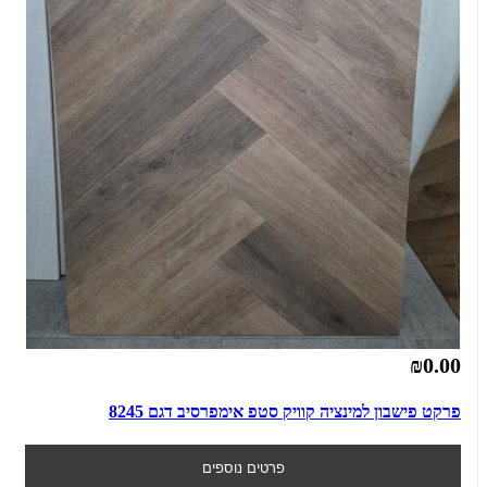
₪0.00
פרקט פישבון למינציה קוויק סטפ אימפרסיב דגם 8245
פרטים נוספים