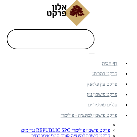
דף הבית
פרקט במבצע
פרקט עץ פלאנק
פרקט פישבון עץ
פנלים פולימריים
פרקט פישבון למינציה - פולימרי
פרקט פישבון פולימרי REPUBLIC SPC נגד מים
פרקט פישבון למינציה קוויק סטפ אימפרסיב