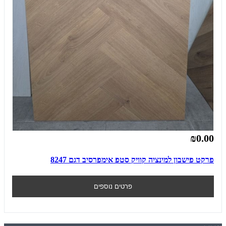
₪0.00
פרקט פישבון למינציה קוויק סטפ אימפרסיב דגם 8247
פרטים נוספים