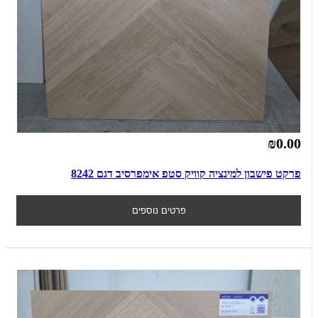
₪0.00
פרקט פישבון למינציה קוויק סטפ אימפרסיב דגם 8242
פרטים נוספים