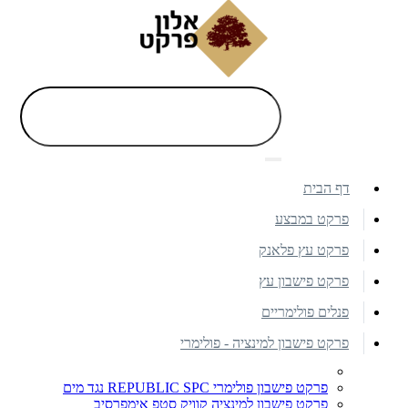
דף הבית
פרקט במבצע
פרקט עץ פלאנק
פרקט פישבון עץ
פנלים פולימריים
פרקט פישבון למינציה - פולימרי
פרקט פישבון פולימרי REPUBLIC SPC נגד מים
פרקט פישבון למינציה קוויק סטפ אימפרסיב