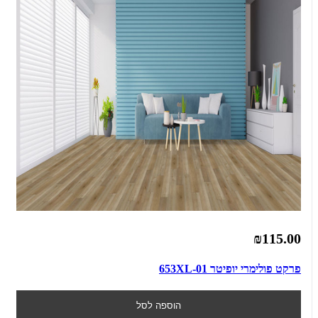
₪115.00
פרקט פולימרי יופיטר 653XL-01
הוספה לסל