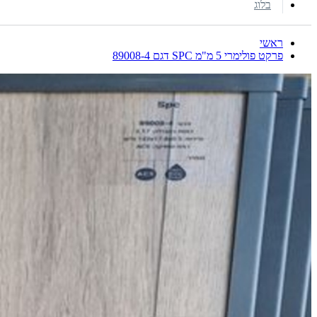
בלוג
ראשי
פרקט פולימרי 5 מ"מ SPC דגם 89008-4