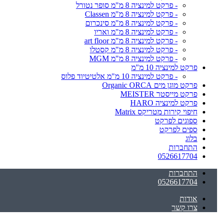
- פרקט למינציה 8 מ"מ סופר נטורל
- פרקט למינציה 8 מ"מ Classen
- פרקט למינציה 8 מ"מ סינכרום
- פרקט למינציה 8 מ"מ ואריו
- פרקט למינציה 8 מ"מ art floor
- פרקט למינציה 8 מ"מ קסטלו
- פרקט למינציה 8 מ"מ MGM
פרקט למינציה 10 מ"מ
- פרקט למינציה 10 מ"מ אלטיטיוד פלוס
פרקט מוגן מים Organic ORCA
פרקט מייסטר MEISTER
פרקט למינציה HARO
חיפוי קירות מטריקס Matrix
ספוגים לפרקט
ספים לפרקט
בלוג
התחברות
0526617704
התחברות
0526617704
אודות
צרו קשר